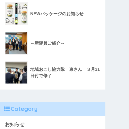
NEWパッケージのお知らせ
～新隊員ご紹介～
地域おこし協力隊 東さん ３月31
日付で修了
Category
お知らせ