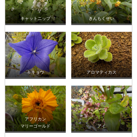
キャットニップ
きんもくせい
キキョウ
アロマティカス
アフリカン
マリーゴールド
アイ